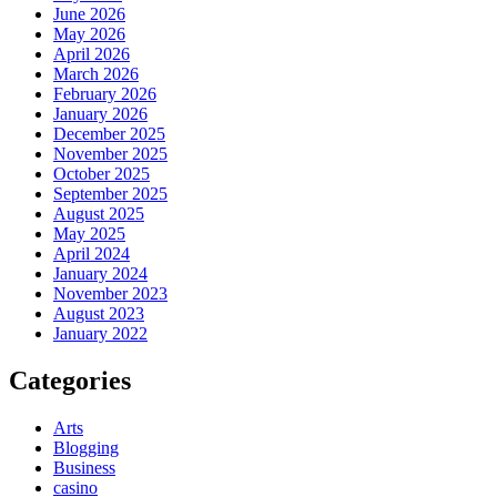
June 2026
May 2026
April 2026
March 2026
February 2026
January 2026
December 2025
November 2025
October 2025
September 2025
August 2025
May 2025
April 2024
January 2024
November 2023
August 2023
January 2022
Categories
Arts
Blogging
Business
casino