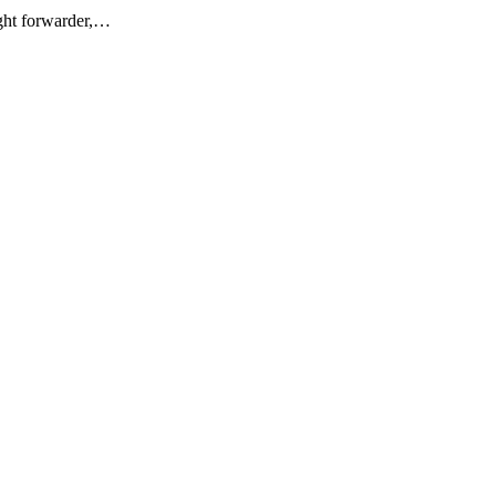
eight forwarder,…