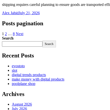
shipping requires careful planning to ensure goods are transported eff
Alex Jahid
July 21, 2026
Posts pagination
1
2
…
8
Next
Search
Search
Recent Posts
evostoto
slot
digital trends products
make money with digital products
poolplane shop
Archives
August 2026
July 2026